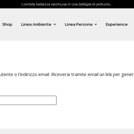
L'orribile bellezza racchiusa in una bottiglia di profumo...
Shop
Linea Ambiente
Linea Persona
Experience
tente o l'indirizzo email. Riceverai tramite email un link per gene