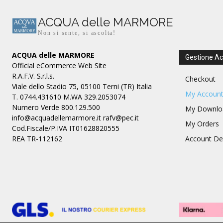
ACQUA delle MARMORE
Non si sente, si ascolta!
ACQUA delle MARMORE
Gestione A
Official eCommerce Web Site
R.A.F.V. S.r.l.s.
Checkout
Viale dello Stadio 75, 05100 Terni (TR) Italia
My Accoun
T. 0744.431610 M.WA 329.2053074
Numero Verde 800.129.500
My Downlo
info@acquadellemarmore.it rafv@pec.it
My Orders
Cod.Fiscale/P.IVA IT01628820555
REA TR-112162
Account Det