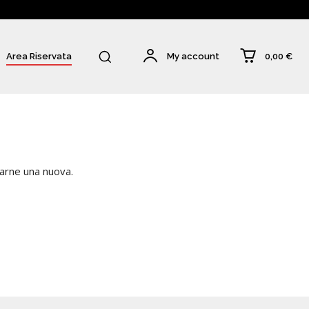
0,00 €
Area Riservata
My account
rarne una nuova.