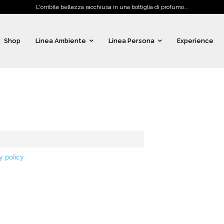
L'orribile bellezza racchiusa in una bottiglia di profumo...
Shop
Linea Ambiente
Linea Persona
Experience
y policy