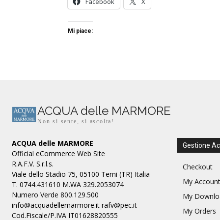
Facebook
X
Mi piace:
ACQUA delle MARMORE
Non si sente, si ascolta!
ACQUA delle MARMORE
Gestione A
Official eCommerce Web Site
R.A.F.V. S.r.l.s.
Checkout
Viale dello Stadio 75, 05100 Terni (TR) Italia
My Accoun
T. 0744.431610 M.WA 329.2053074
Numero Verde 800.129.500
My Downlo
info@acquadellemarmore.it rafv@pec.it
My Orders
Cod.Fiscale/P.IVA IT01628820555