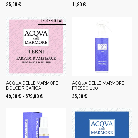
35,00
€
11,90
€
IN OFFERTA!
ACQUA DELLE MARMORE
ACQUA DELLE MARMORE
DOLCE RICARICA
FRESCO 200
Fascia
49,00
€
-
679,00
€
35,00
€
di
prezzo:
da
49,00 €
a