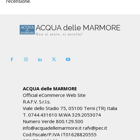
recensione.
ACQUA delle MARMORE
Non si sente, si ascolta!
ACQUA delle MARMORE
Official eCommerce Web Site
R.A.F.V. S.r.l.s.
Viale dello Stadio 75, 05100 Terni (TR) Italia
T. 0744.431610 M.WA 329.2053074
Numero Verde 800.129.500
info@acquadellemarmore.it rafv@pec.it
Cod.Fiscale/P.IVA IT01628820555