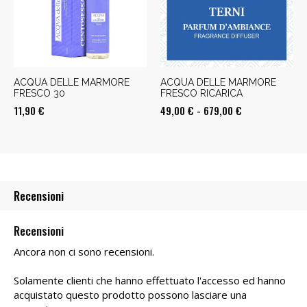
679,00 €
ACQUA DELLE MARMORE
ACQUA DELLE MARMORE
FRESCO 30
FRESCO RICARICA
Fascia
11,90
€
49,00
€
-
679,00
€
di
prezzo:
da
49,00 €
Recensioni
a
679,00 €
Recensioni
Ancora non ci sono recensioni.
Solamente clienti che hanno effettuato l'accesso ed hanno
acquistato questo prodotto possono lasciare una