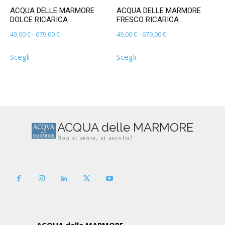
ACQUA DELLE MARMORE
ACQUA DELLE MARMORE
DOLCE RICARICA
FRESCO RICARICA
Fascia
Fascia
49,00
€
-
679,00
€
49,00
€
-
679,00
€
di
di
Questo
Questo
Scegli
Scegli
prezzo:
prezzo:
prodotto
prodotto
da
da
ha
ha
49,00 €
49,00 €
più
più
a
a
varianti.
varianti.
679,00 €
679,00 €
Le
Le
opzioni
opzioni
ACQUA delle MARMORE
possono
possono
Non si sente, si ascolta!
essere
essere
scelte
scelte
nella
nella
pagina
pagina
del
del
prodotto
prodotto