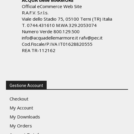
ACQUA delle MARMORE
Official eCommerce Web Site
R.A.F.V. S.r.l.s.
Viale dello Stadio 75, 05100 Terni (TR) Italia
T. 0744.431610 M.WA 329.2053074
Numero Verde 800.129.500
info@acquadellemarmore.it rafv@pec.it
Cod.Fiscale/P.IVA IT01628820555
REA TR-112162
Gestione Account
Checkout
My Account
My Downloads
My Orders