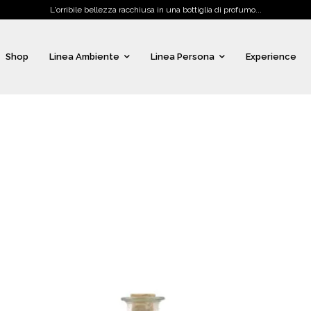
L'orribile bellezza racchiusa in una bottiglia di profumo...
Shop
Linea Ambiente
Linea Persona
Experience