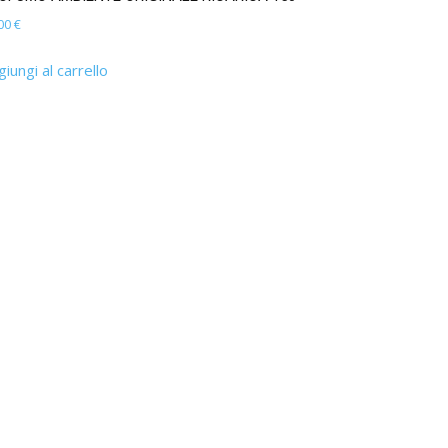
,00
€
iungi al carrello