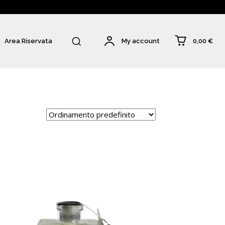
0,00 €
Area Riservata
My account