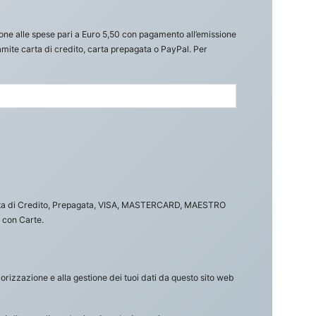
one alle spese pari a Euro 5,50 con pagamento all’emissione
amite carta di credito, carta prepagata o PayPal. Per
ta di Credito, Prepagata, VISA, MASTERCARD, MAESTRO
 con Carte.
izzazione e alla gestione dei tuoi dati da questo sito web