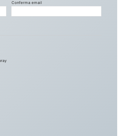
Conferma email
pray