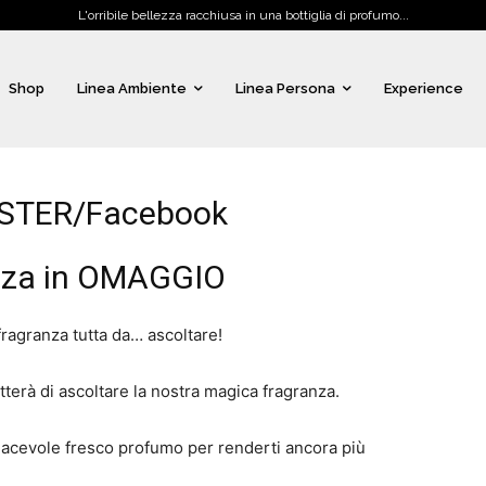
L'orribile bellezza racchiusa in una bottiglia di profumo...
Shop
Linea Ambiente
Linea Persona
Experience
ESTER/Facebook
anza in OMAGGIO
fragranza tutta da… ascoltare!
terà di ascoltare la nostra magica fragranza.
iacevole fresco profumo per renderti ancora più