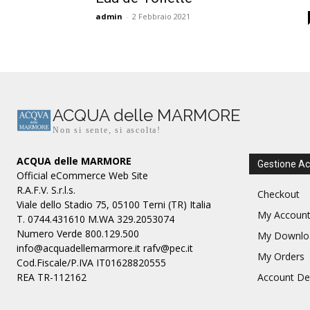
admin
-
2 Febbraio 2021
ACQUA delle MARMORE
Non si sente, si ascolta!
ACQUA delle MARMORE
Gestione A
Official eCommerce Web Site
R.A.F.V. S.r.l.s.
Checkout
Viale dello Stadio 75, 05100 Terni (TR) Italia
My Accoun
T. 0744.431610 M.WA 329.2053074
Numero Verde 800.129.500
My Downlo
info@acquadellemarmore.it rafv@pec.it
My Orders
Cod.Fiscale/P.IVA IT01628820555
REA TR-112162
Account Det