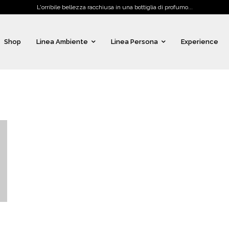
L'orribile bellezza racchiusa in una bottiglia di profumo...
Shop
Linea Ambiente
Linea Persona
Experience