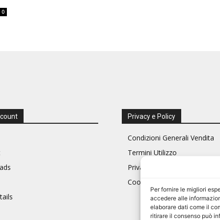
0
ccount
Privacy e Policy
Condizioni Generali Vendita
t
Termini Utilizzo
ads
Privacy Policy
Cookie Policy (UE)
Per fornire le migliori e
ails
accedere alle informazion
elaborare dati come il co
ritirare il consenso può i