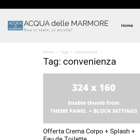
ACQUA delle MARMORE
Home
Non si sente, si ascolta!
Home
Tags
Convenienza
Tag: convenienza
Offerta Crema Corpo + Splash +
Eau de Toilette