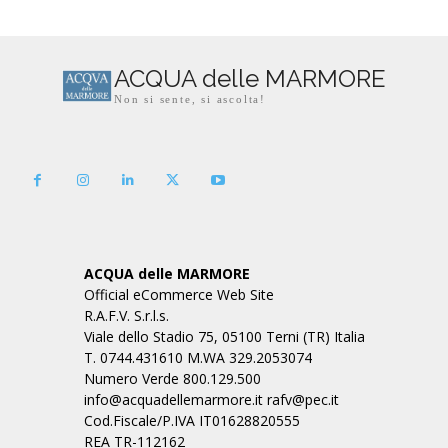
ACQUA delle MARMORE
Non si sente, si ascolta!
ACQUA delle MARMORE
Official eCommerce Web Site
R.A.F.V. S.r.l.s.
Viale dello Stadio 75, 05100 Terni (TR) Italia
T. 0744.431610 M.WA 329.2053074
Numero Verde 800.129.500
info@acquadellemarmore.it rafv@pec.it
Cod.Fiscale/P.IVA IT01628820555
REA TR-112162