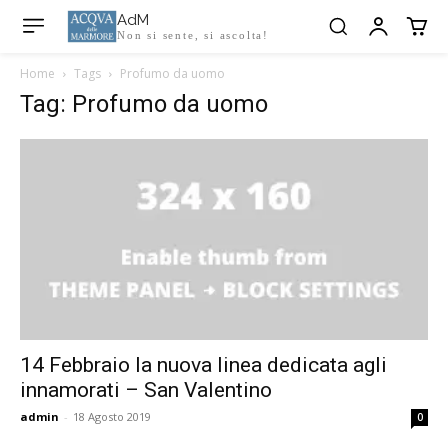
AdM
Non si sente, si ascolta!
Home
Tags
Profumo da uomo
Tag: Profumo da uomo
14 Febbraio la nuova linea dedicata agli
innamorati – San Valentino
admin
-
18 Agosto 2019
0