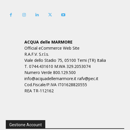
ACQUA delle MARMORE
Official eCommerce Web Site
R.A.F.V. S.r.l.s.
Viale dello Stadio 75, 05100 Terni (TR) Italia
T. 0744.431610 M.WA 329.2053074
Numero Verde 800.129.500
info@acquadellemarmore.it rafv@pec.it
Cod.Fiscale/P.IVA IT01628820555
REA TR-112162
Gestione Account