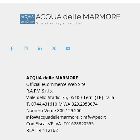
ACQUA delle MARMORE
Non si sente, si ascolta!
ACQUA delle MARMORE
Official eCommerce Web Site
R.A.F.V. S.r.l.s.
Viale dello Stadio 75, 05100 Terni (TR) Italia
T. 0744.431610 M.WA 329.2053074
Numero Verde 800.129.500
info@acquadellemarmore.it rafv@pec.it
Cod.Fiscale/P.IVA IT01628820555
REA TR-112162