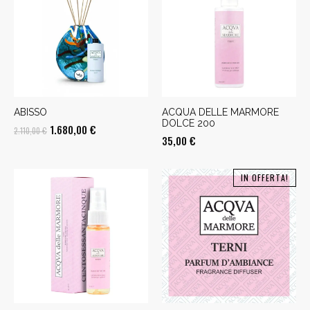
ABISSO
ACQUA DELLE MARMORE
DOLCE 200
Il
Il
1.680,00
€
2.110,00
€
35,00
€
prezzo
prezzo
originale
attuale
IN OFFERTA!
era:
è:
2.110,00 €.
1.680,00 €.