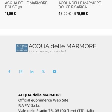
ACQUA DELLE MARMORE
ACQUA DELLE MARMORE
DOLCE 30
DOLCE RICARICA
Fascia
11,90
€
49,00
€
-
679,00
€
di
prezzo:
da
49,00 €
a
ACQUA delle MARMORE
679,00 €
Non si sente, si ascolta!
ACQUA delle MARMORE
Official eCommerce Web Site
R.A.F.V. S.r.l.s.
Viale dello Stadio 75, 05100 Terni (TR) Italia