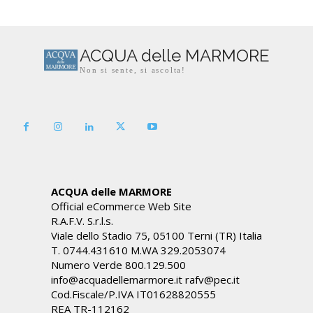
ACQUA delle MARMORE
Non si sente, si ascolta!
ACQUA delle MARMORE
Official eCommerce Web Site
R.A.F.V. S.r.l.s.
Viale dello Stadio 75, 05100 Terni (TR) Italia
T. 0744.431610 M.WA 329.2053074
Numero Verde 800.129.500
info@acquadellemarmore.it rafv@pec.it
Cod.Fiscale/P.IVA IT01628820555
REA TR-112162