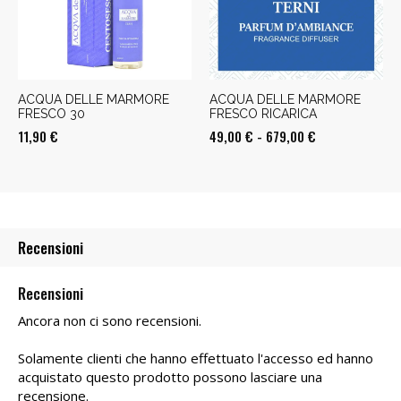
679,00 €
ACQUA DELLE MARMORE
ACQUA DELLE MARMORE
FRESCO 30
FRESCO RICARICA
Fascia
11,90
€
49,00
€
-
679,00
€
di
prezzo:
da
49,00 €
Recensioni
a
679,00 €
Recensioni
Ancora non ci sono recensioni.
Solamente clienti che hanno effettuato l'accesso ed hanno
acquistato questo prodotto possono lasciare una
recensione.