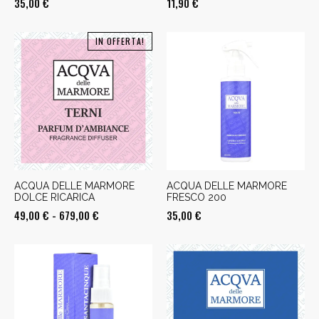
35,00
€
11,90
€
IN OFFERTA!
ACQUA DELLE MARMORE
ACQUA DELLE MARMORE
DOLCE RICARICA
FRESCO 200
Fascia
49,00
€
-
679,00
€
35,00
€
di
prezzo:
da
49,00 €
a