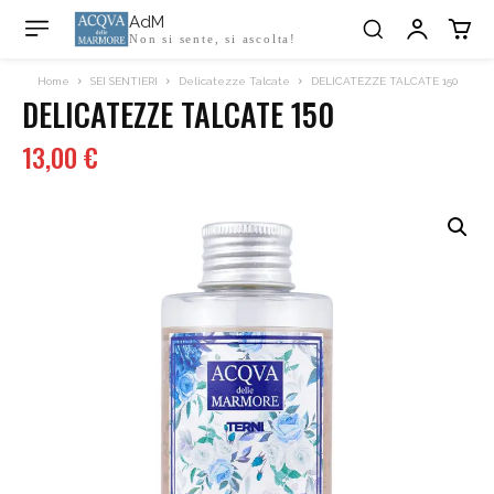
AdM
Non si sente, si ascolta!
Home
SEI SENTIERI
Delicatezze Talcate
DELICATEZZE TALCATE 150
DELICATEZZE TALCATE 150
13,00
€