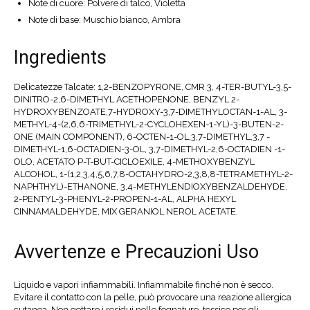
Note di cuore: Polvere di talco, Violetta
Note di base: Muschio bianco, Ambra
Ingredients
Delicatezze Talcate: 1,2-BENZOPYRONE, CMR 3, 4-TER-BUTYL-3,5-
DINITRO-2,6-DIMETHYL ACETHOPENONE, BENZYL 2-
HYDROXYBENZOATE,7-HYDROXY-3,7-DIMETHYLOCTAN-1-AL, 3-
METHYL-4-(2,6,6-TRIMETHYL-2-CYCLOHEXEN-1-YL)-3-BUTEN-2-
ONE (MAIN COMPONENT), 6-OCTEN-1-OL,3,7-DIMETHYL,3,7 -
DIMETHYL-1,6-OCTADIEN-3-OL, 3,7-DIMETHYL-2,6-OCTADIEN -1-
OLO, ACETATO P-T-BUT-CICLOEXILE, 4-METHOXYBENZYL
ALCOHOL, 1-(1,2,3,4,5,6,7,8-OCTAHYDRO-2,3,8,8-TETRAMETHYL-2-
NAPHTHYL)-ETHANONE, 3,4-METHYLENDIOXYBENZALDEHYDE,
2-PENTYL-3-PHENYL-2-PROPEN-1-AL, ALPHA HEXYL
CINNAMALDEHYDE, MIX GERANIOL NEROL ACETATE.
Avvertenze e Precauzioni Uso
Liquido e vapori infiammabili. Infiammabile finché non è secco.
Evitare il contatto con la pelle, può provocare una reazione allergica
cutanea. Non gettare i residui nelle fognature, tossico per gli