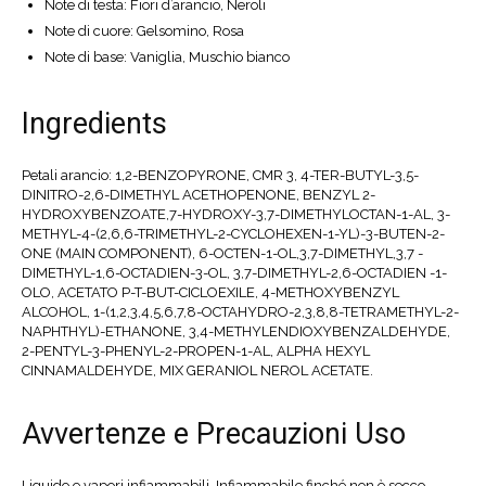
Note di testa: Fiori d’arancio, Neroli
Note di cuore: Gelsomino, Rosa
Note di base: Vaniglia, Muschio bianco
Ingredients
Petali arancio: 1,2-BENZOPYRONE, CMR 3, 4-TER-BUTYL-3,5-
DINITRO-2,6-DIMETHYL ACETHOPENONE, BENZYL 2-
HYDROXYBENZOATE,7-HYDROXY-3,7-DIMETHYLOCTAN-1-AL, 3-
METHYL-4-(2,6,6-TRIMETHYL-2-CYCLOHEXEN-1-YL)-3-BUTEN-2-
ONE (MAIN COMPONENT), 6-OCTEN-1-OL,3,7-DIMETHYL,3,7 -
DIMETHYL-1,6-OCTADIEN-3-OL, 3,7-DIMETHYL-2,6-OCTADIEN -1-
OLO, ACETATO P-T-BUT-CICLOEXILE, 4-METHOXYBENZYL
ALCOHOL, 1-(1,2,3,4,5,6,7,8-OCTAHYDRO-2,3,8,8-TETRAMETHYL-2-
NAPHTHYL)-ETHANONE, 3,4-METHYLENDIOXYBENZALDEHYDE,
2-PENTYL-3-PHENYL-2-PROPEN-1-AL, ALPHA HEXYL
CINNAMALDEHYDE, MIX GERANIOL NEROL ACETATE.
Avvertenze e Precauzioni Uso
Liquido e vapori infiammabili. Infiammabile finché non è secco.