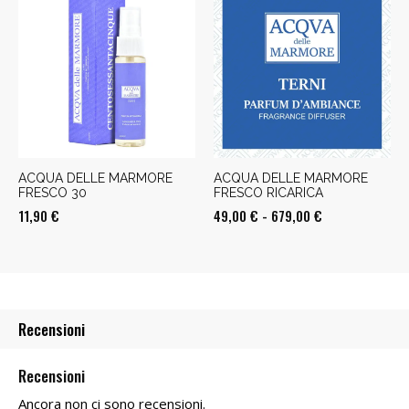
da
49,00 €
a
679,00 €
ACQUA DELLE MARMORE
ACQUA DELLE MARMORE
FRESCO 30
FRESCO RICARICA
Fascia
11,90
€
49,00
€
-
679,00
€
di
prezzo:
da
49,00 €
Recensioni
a
679,00 €
Recensioni
Ancora non ci sono recensioni.