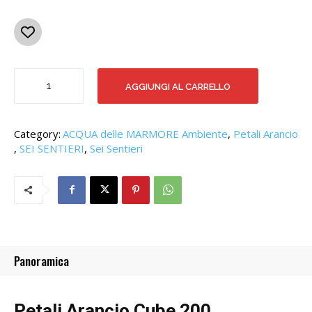
PETALI
AGGIUNGI AL CARRELLO
ARANCIO
CUBE
200
quantità
Category:
ACQUA delle MARMORE Ambiente
,
Petali Arancio
,
SEI SENTIERI
,
Sei Sentieri
Panoramica
Petali Arancio Cube 200