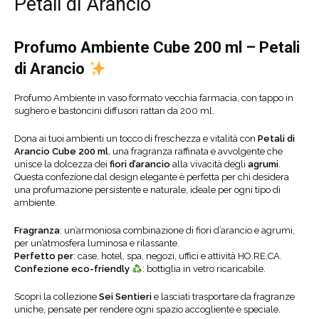
Petali di Arancio
Profumo Ambiente Cube 200 ml – Petali
di Arancio
Profumo Ambiente in vaso formato vecchia farmacia, con tappo in
sughero e bastoncini diffusori rattan da 200 ml.
Dona ai tuoi ambienti un tocco di freschezza e vitalità con
Petali di
Arancio Cube 200 ml
, una fragranza raffinata e avvolgente che
unisce la dolcezza dei
fiori d’arancio
alla vivacità degli
agrumi
.
Questa confezione dal design elegante è perfetta per chi desidera
una profumazione persistente e naturale, ideale per ogni tipo di
ambiente.
Fragranza
: un’armoniosa combinazione di fiori d’arancio e agrumi,
per un’atmosfera luminosa e rilassante.
Perfetto per
: case, hotel, spa, negozi, uffici e attività HO.RE.CA.
Confezione eco-friendly
: bottiglia in vetro ricaricabile.
Scopri la collezione
Sei Sentieri
e lasciati trasportare da fragranze
uniche, pensate per rendere ogni spazio accogliente e speciale.