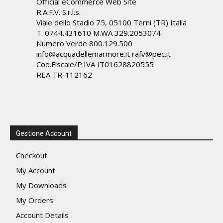
Official eCommerce Web Site
R.A.F.V. S.r.l.s.
Viale dello Stadio 75, 05100 Terni (TR) Italia
T. 0744.431610 M.WA 329.2053074
Numero Verde 800.129.500
info@acquadellemarmore.it rafv@pec.it
Cod.Fiscale/P.IVA IT01628820555
REA TR-112162
Gestione Account
Checkout
My Account
My Downloads
My Orders
Account Details