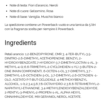
Note di testa: Fiori d’arancio, Neroli
Note di cuore: Gelsomino, Rosa
Note di base: Vaniglia, Muschio bianco
La spedizione contiene un Powerback vuoto e una tanica da 5 litri
con la fragranza scelta per riempire il Powerback.
Ingredients
Petali arancio: 1,2-BENZOPYRONE, CMR 3, 4-TER-BUTYL-3,5-
DINITRO-2,6-DIMETHYL ACETHOPENONE, BENZYL 2-
HYDROXYBENZOATE,7-HYDROXY-3,7-DIMETHYLOCTAN-1-AL, 3-
METHYL-4-(2,6,6-TRIMETHYL-2-CYCLOHEXEN-1-YL)-3-BUTEN-2-
ONE (MAIN COMPONENT), 6-OCTEN-1-OL,3,7-DIMETHYL,3,7 -
DIMETHYL-1,6-OCTADIEN-3-OL, 3,7-DIMETHYL-2,6-OCTADIEN -1-
OLO, ACETATO P-T-BUT-CICLOEXILE, 4-METHOXYBENZYL
ALCOHOL, 1-(1,2,3,4,5,6,7,8-OCTAHYDRO-2,3,8,8-TETRAMETHYL-2-
NAPHTHYL)-ETHANONE, 3,4-METHYLENDIOXYBENZALDEHYDE,
2-PENTYL-3-PHENYL-2-PROPEN-1-AL, ALPHA HEXYL
CINNAMALDEHYDE, MIX GERANIOL NEROL ACETATE.