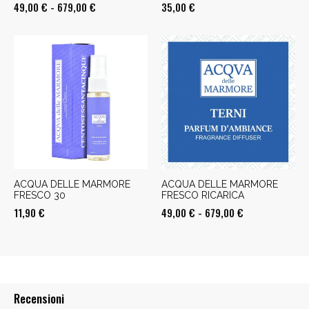
Fascia
49,00
€
-
679,00
€
35,00
€
di
prezzo:
da
49,00 €
a
679,00 €
ACQUA DELLE MARMORE
ACQUA DELLE MARMORE
FRESCO 30
FRESCO RICARICA
Fascia
11,90
€
49,00
€
-
679,00
€
di
prezzo:
da
49,00 €
Recensioni
a