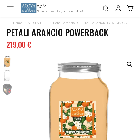
AdM
Non si sente, si ascolta!
Home
SEI SENTIERI
Petali Arancio
PETALI ARANCIO POWERBACK
PETALI ARANCIO POWERBACK
219,00
€