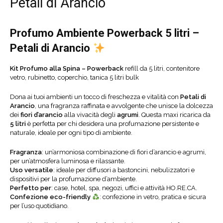
Petali di Arancio
Profumo Ambiente Powerback 5 litri –
Petali di Arancio
Kit Profumo alla Spina – Powerback
refill da 5 litri, contenitore
vetro, rubinetto, coperchio, tanica 5 litri bulk
Dona ai tuoi ambienti un tocco di freschezza e vitalità con
Petali di
Arancio
, una fragranza raffinata e avvolgente che unisce la dolcezza
dei
fiori d’arancio
alla vivacità degli
agrumi
. Questa maxi ricarica da
5 litri
è perfetta per chi desidera una profumazione persistente e
naturale, ideale per ogni tipo di ambiente.
Fragranza
: un’armoniosa combinazione di fiori d’arancio e agrumi,
per un’atmosfera luminosa e rilassante.
Uso versatile
: ideale per diffusori a bastoncini, nebulizzatori e
dispositivi per la profumazione d’ambiente.
Perfetto per
: case, hotel, spa, negozi, uffici e attività HO.RE.CA.
Confezione eco-friendly
: confezione in vetro, pratica e sicura
per l’uso quotidiano.