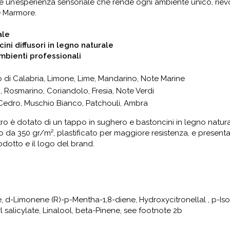
è un’esperienza sensoriale che rende ogni ambiente unico, riev
e Marmore.
ale
ni diffusori in legno naturale
ambienti professionali
 di Calabria, Limone, Lime, Mandarino, Note Marine
 Rosmarino, Coriandolo, Fresia, Note Verdi
Cedro, Muschio Bianco, Patchouli, Ambra
etro è dotato di un tappo in sughero e bastoncini in legno natur
o da 350 gr/m², plastificato per maggiore resistenza, e presenta 
dotto e il logo del brand.
d-Limonene (R)-p-Mentha-1,8-diene, Hydroxycitronellal , p-Iso
alicylate, Linalool, beta-Pinene, see footnote 2b