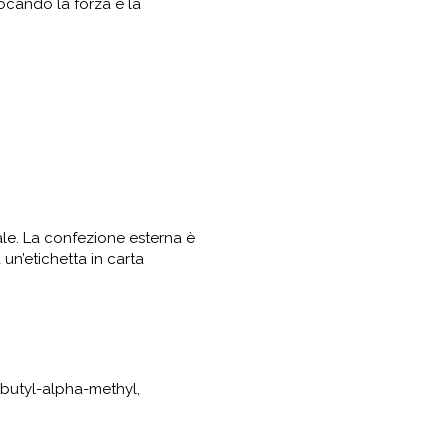
ocando la forza e la
ale. La confezione esterna è
un’etichetta in carta
butyl-alpha-methyl,