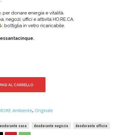
.
e, per donare energia e vitalità.
pa, negozi, uffici e attività HO.RE.CA.
: bottiglia in vetro ricaricabile.
essantacinque.
NGI AL CARRELLO
MORE Ambiente
,
Originale
eodorante casa
deodorante negozio
deodorante ufficio