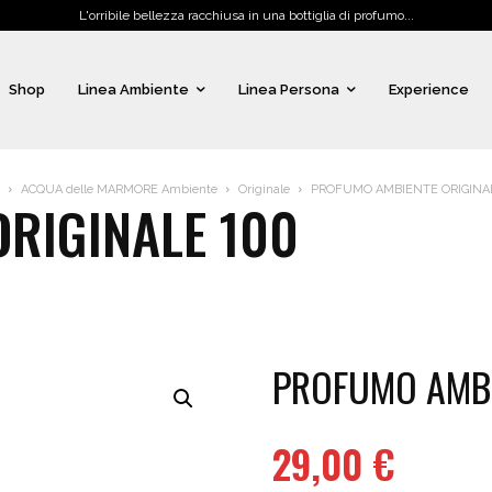
L'orribile bellezza racchiusa in una bottiglia di profumo...
Shop
Linea Ambiente
Linea Persona
Experience
ACQUA delle MARMORE Ambiente
Originale
PROFUMO AMBIENTE ORIGINAL
RIGINALE 100
PROFUMO AMBI
29,00
€