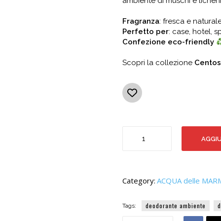
ambiente di muschi e licheni
Fragranza
: fresca e natural
Perfetto per
: case, hotel, s
Confezione eco-friendly
Scopri la collezione
Centos
PROFUMO
AGGIU
AMBIENTE
ORIGINALE
100
quantità
Category:
ACQUA delle MAR
deodorante ambiente
d
Tags: