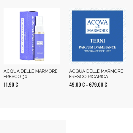
ACQUA DELLE MARMORE
ACQUA DELLE MARMORE
FRESCO 30
FRESCO RICARICA
Fascia
11,90
€
49,00
€
-
679,00
€
di
prezzo:
da
49,00 €
a
679,00 €