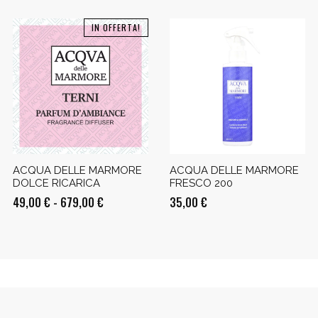
IN OFFERTA!
ACQUA DELLE MARMORE
ACQUA DELLE MARMORE
DOLCE RICARICA
FRESCO 200
Fascia
49,00
€
-
679,00
€
35,00
€
di
prezzo:
da
49,00 €
a
679,00 €