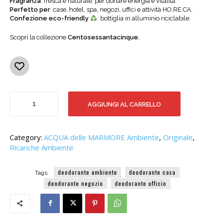
Fragranza
: fresca e naturale, per donare energia e vitalità.
Perfetto per
: case, hotel, spa, negozi, uffici e attività HO.RE.CA.
Confezione eco-friendly
: bottiglia in alluminio riciclabile.
Scopri la collezione
Centosessantacinque.
PROFUMO
AGGIUNGI AL CARRELLO
AMBIENTE
ORIGINALE
RICARICA
150
Category:
ACQUA delle MARMORE Ambiente
,
Originale
,
quantità
Ricariche Ambiente
deodorante ambiente
deodorante casa
Tags:
deodorante negozio
deodorante ufficio