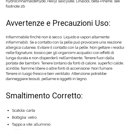
hydrocinnamaldehyde, Hexyl salicylate, Linalool, beta-Pinene, see
footnote 2b
Avvertenze e Precauzioni Uso:
Infiammabile finché non è secco. Liquido e vapori altamente
infiammabili. Se a contatto con la pelle può provocare una reazione
allergica cutanea. Evitare il contatto con la pelle. Non gettare i residui
nelle fognature, tossico per gli organismi acquatici con effetti di
lunga durata e non disperderli nell’ambiente. Tenere fuori dalla
portata dei bambini. Tenere lontano da fonti di calore, superfici calde,
scintille, fiamme libere o altre fonti di accensione. Non fumare.
Tenere in luogo fresco e ben ventilato. Attenzione potrebbe
danneggiare tessuti, pellame e oggetti in legno.
Smaltimento Corretto:
Scatola: carta
Bottiglia: vetro
Tappo a vite: alluminio