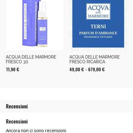
da
49,00 €
a
679,00 €
ACQUA DELLE MARMORE
ACQUA DELLE MARMORE
FRESCO 30
FRESCO RICARICA
Fascia
11,90
€
49,00
€
-
679,00
€
di
prezzo:
da
49,00 €
Recensioni
a
679,00 €
Recensioni
Ancora non ci sono recensioni.