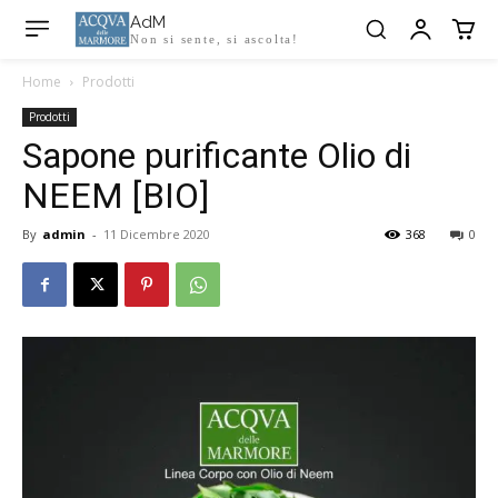
AdM
Non si sente, si ascolta!
Home
Prodotti
Prodotti
Sapone purificante Olio di
NEEM [BIO]
By
admin
-
11 Dicembre 2020
368
0