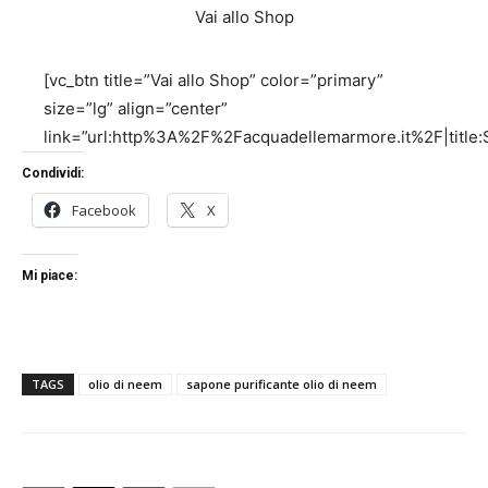
Vai allo Shop
[vc_btn title=”Vai allo Shop” color=”primary”
size=”lg” align=”center”
link=”url:http%3A%2F%2Facquadellemarmore.it%2F|title:S
Condividi:
Facebook
X
Mi piace:
TAGS
olio di neem
sapone purificante olio di neem