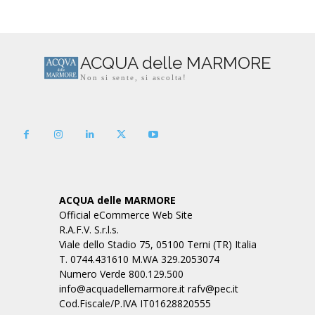
ACQUA delle MARMORE
Non si sente, si ascolta!
ACQUA delle MARMORE
Official eCommerce Web Site
R.A.F.V. S.r.l.s.
Viale dello Stadio 75, 05100 Terni (TR) Italia
T. 0744.431610 M.WA 329.2053074
Numero Verde 800.129.500
info@acquadellemarmore.it rafv@pec.it
Cod.Fiscale/P.IVA IT01628820555